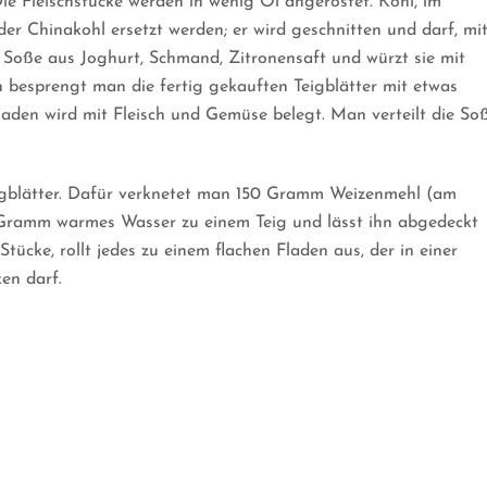
ie Fleischstücke werden in wenig Öl angeröstet. Kohl, im
er Chinakohl ersetzt werden; er wird geschnitten und darf, mi
 Soße aus Joghurt, Schmand, Zitronensaft und würzt sie mit
h besprengt man die fertig gekauften Teigblätter mit etwas
Fladen wird mit Fleisch und Gemüse belegt. Man verteilt die So
gblätter. Dafür verknetet man 150 Gramm Weizenmehl (am
0 Gramm warmes Wasser zu einem Teig und lässt ihn abgedeckt
tücke, rollt jedes zu einem flachen Fladen aus, der in einer
ken darf.