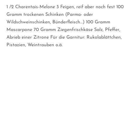
1 /2 Charentais-Melone 3 Feigen, reif aber noch fest 100
Gramm trockenen Schinken (Parma- oder
Wildschweinschinken, Bünderfleisch...) 100 Gramm
Mascarpone 70 Gramm Ziegenfrischkäse Salz, Pfeffer,
Abrieb einer Zitrone Für die Garnitur: Rukolablättchen,
Pistazien, Weintrauben o.ä.
Mousse von der Lachsforelle mit Salat
1 großer geräucherter Fisch (Lachsforelle, Saibling,
Makrele...) 5 Blatt Gelatine Crème fraîche Zitronensaft,
Salz, Pfeffer bunte Salate, Granatapfelkerne