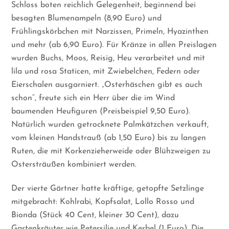
Schloss boten reichlich Gelegenheit, beginnend bei
besagten Blumenampeln (8,90 Euro) und
Frühlingskörbchen mit Narzissen, Primeln, Hyazinthen
und mehr (ab 6,90 Euro). Für Kränze in allen Preislagen
wurden Buchs, Moos, Reisig, Heu verarbeitet und mit
lila und rosa Staticen, mit Zwiebelchen, Federn oder
Eierschalen ausgarniert. „Osterhäschen gibt es auch
schon“, freute sich ein Herr über die im Wind
baumenden Heufiguren (Preisbeispiel 9,50 Euro).
Natürlich wurden getrocknete Palmkätzchen verkauft,
vom kleinen Handstrauß (ab 1,50 Euro) bis zu langen
Ruten, die mit Korkenzieherweide oder Blühzweigen zu
Ostersträußen kombiniert werden.
Der vierte Gärtner hatte kräftige, getopfte Setzlinge
mitgebracht: Kohlrabi, Kopfsalat, Lollo Rosso und
Bionda (Stück 40 Cent, kleiner 30 Cent), dazu
Gartenkräuter wie Petersilie und Kerbel (1 Euro). Die