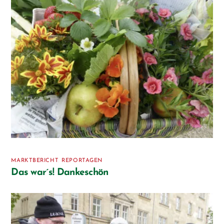
MARKTBERICHT
,
REPORTAGEN
Das war´s! Dankeschön