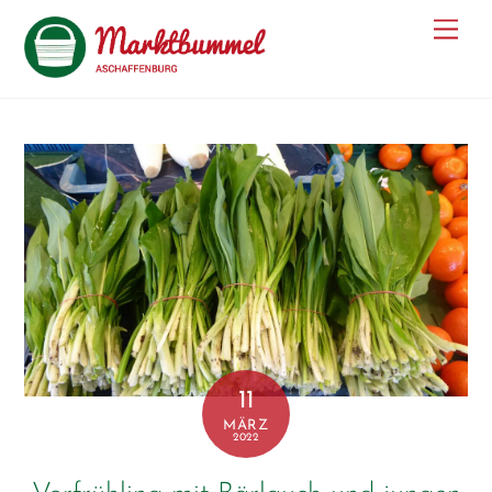
Men
11
MÄRZ
2022