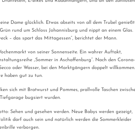
n Drahteseln, E-Bikes und Radanhängern, und an den zahllosen
 eine Dame glücklich. Etwas abseits von all dem Trubel genießt
es Grün rund um Schloss Johannisburg und nippt an einem Glas.
weck – das spart das Mittagessen“, berichtet der Mann.
ochenmarkt von seiner Sonnenseite. Ein wahrer Auftakt,
anstaltungsreihe „Sommer in Aschaffenburg“. Nach den Corona-
 Secco oder Wasser, bei den Marktgängern doppelt willkommen
te haben gut zu tun.
rken sich mit Bratwurst und Pommes, prallvolle Taschen zwisch
 Tiefgarage bugsiert wurden.
Motto: Sehen und gesehen werden. Neue Babys werden gezeigt,
olitik darf auch sein und natürlich werden die Sommerkleider
enbrille verborgen.