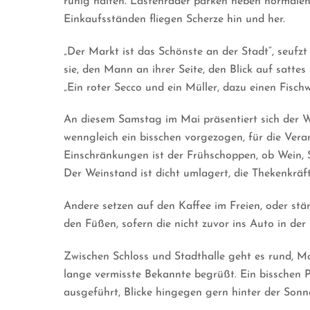
ruhig halten. Lastenräder parken neben normale
Einkaufsständen fliegen Scherze hin und her.
„Der Markt ist das Schönste an der Stadt“, seufzt
sie, den Mann an ihrer Seite, den Blick auf satt
„Ein roter Secco und ein Müller, dazu einen Fisch
An diesem Samstag im Mai präsentiert sich der W
wenngleich ein bisschen vorgezogen, für die Ver
Einschränkungen ist der Frühschoppen, ob Wein,
Der Weinstand ist dicht umlagert, die Thekenkräf
Andere setzen auf den Kaffee im Freien, oder stä
den Füßen, sofern die nicht zuvor ins Auto in der
Zwischen Schloss und Stadthalle geht es rund, 
lange vermisste Bekannte begrüßt. Ein bisschen P
ausgeführt, Blicke hingegen gern hinter der Sonn