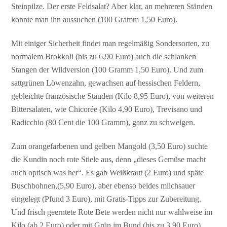
Steinpilze. Der erste Feldsalat? Aber klar, an mehreren Ständen
konnte man ihn aussuchen (100 Gramm 1,50 Euro).
Mit einiger Sicherheit findet man regelmäßig Sondersorten, zu
normalem Brokkoli (bis zu 6,90 Euro) auch die schlanken
Stangen der Wildversion (100 Gramm 1,50 Euro). Und zum
sattgrünen Löwenzahn, gewachsen auf hessischen Feldern,
gebleichte französische Stauden (Kilo 8,95 Euro), von weiteren
Bittersalaten, wie Chicorée (Kilo 4,90 Euro), Trevisano und
Radicchio (80 Cent die 100 Gramm), ganz zu schweigen.
Zum orangefarbenen und gelben Mangold (3,50 Euro) suchte
die Kundin noch rote Stiele aus, denn „dieses Gemüse macht
auch optisch was her“. Es gab Weißkraut (2 Euro) und späte
Buschbohnen,(5,90 Euro), aber ebenso beides milchsauer
eingelegt (Pfund 3 Euro), mit Gratis-Tipps zur Zubereitung.
Und frisch geerntete Rote Bete werden nicht nur wahlweise im
Kilo (ab 2 Euro) oder mit Grün im Bund (bis zu 3,90 Euro)