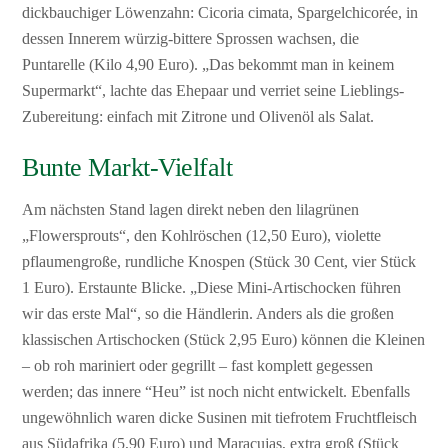
dickbauchiger Löwenzahn: Cicoria cimata, Spargelchicorée, in
dessen Innerem würzig-bittere Sprossen wachsen, die
Puntarelle (Kilo 4,90 Euro). „Das bekommt man in keinem
Supermarkt“, lachte das Ehepaar und verriet seine Lieblings-
Zubereitung: einfach mit Zitrone und Olivenöl als Salat.
Bunte Markt-Vielfalt
Am nächsten Stand lagen direkt neben den lilagrünen
„Flowersprouts“, den Kohlröschen (12,50 Euro), violette
pflaumengroße, rundliche Knospen (Stück 30 Cent, vier Stück
1 Euro). Erstaunte Blicke. „Diese Mini-Artischocken führen
wir das erste Mal“, so die Händlerin. Anders als die großen
klassischen Artischocken (Stück 2,95 Euro) können die Kleinen
– ob roh mariniert oder gegrillt – fast komplett gegessen
werden; das innere “Heu” ist noch nicht entwickelt. Ebenfalls
ungewöhnlich waren dicke Susinen mit tiefrotem Fruchtfleisch
aus Südafrika (5,90 Euro) und Maracujas, extra groß (Stück