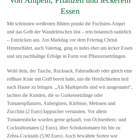
Von Ampeln, Pflanzen und leckerem
Essen
Mit schönsten weißroten Blüten prunkt die Fuchsien-Ampel
und das Gelb der Wandelröschen löst – rein botanisch natürlich
– Entzücken aus. Am Markttag vor dem Feiertag Christi
Himmelfahrt, auch Vatertag, ging es indes eher um lecker Essen
und um nachhaltige Erfolge in Form von Pflanzensetzlingen.
Wohl dem, der Tasche, Rucksack, Fahrradkorb oder gleich eine
rollbare Kiste mit Griff bereit hatte, um die Herrlichkeiten heil
nach Hause zu bringen. „Als Marktprofis sind wir ausgestattet“,
lachten die Kunden, die so Gurkensetzlinge oder
Tomatenpflanzen, Auberginen, Kürbisse, Melonen und
Zucchini (2 Euro) kippsicher verstauten. Vor allem
Tomatenstöcke wurden gerne gekauft, von Ochsenherz- und
Cocktailtomaten (2 Euro), über Schokotomaten bis hin zu
Zebra-Cocktails (5,90 Euro). Auch bewährte Sorten wie