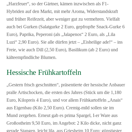
„Harzfeuer“, so der Gärtner, kämen inzwischen als F1-
Hybriden auf den Markt, mit mehr Aroma, Widerstandskraft
und früher Reifezeit, aber weniger gut zu vermehren. Vielfalt
auch bei Gurken (Salatgurke 2 Euro, gepfropfte Snack-Gurke 6
Euro), Paprika, Peperoni (als „Jalapenos“ 2 Euro, als „Lila
Luzi“ 2,90 Euro). Sie alle dürfen jetzt – „Eisheilige ade!“ – ins
Freie, wie auch Dill (2,50 Euro), Basilikum (ab 2 Euro) und
kälteempfindliche Blumen.
Hessische Frühkartoffeln
„Gestern frisch geschnitten“, präsentierte der hessische Anbauer
pralle Artischocken, die ersten des Jahres (Stück um die 1,180
Euro, Kilopreis 4 Euro), und vor allem Frühkartoffeln „Anais“
aus Eigenbau (Kilo 2,50 Euro). Cremig-mild sollen sie im
Mund zergehen. Erneut gab es prima Spargel, I-er Ware aus
Großostheim 9,50 Euro, im Angebot: 2 Kilo dicke, nicht ganz
gerade Stangen, leicht lila, aus Griesheim 10 Euro; günstigster